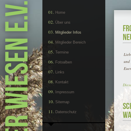
KGV Holzer Wiesen e.V.
Home
Über uns
Fr
Mitglieder Infos
ne
Mitglieder Bereich
Termine
Lieb
und 
Fotoalben
Euer
Links
Kontakt
Dies
Impressum
Sitemap
Sc
Datenschutz
Wa